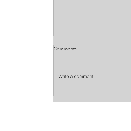
Comments
Write a comment...
การเลือกตัว Inverter ปั๊มน้ำ ,
แผงโซล่าเซลล์และการเผื่อ
กำลังไฟฟ้า
Products & Support