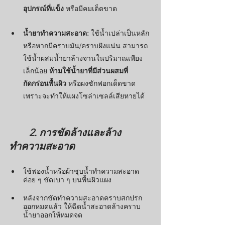
อุปกรณ์ที่แข็ง
 หรือมีคมเด็ดขาด
น้ำยาทำความสะอาด:
 ใช้น้ำเปล่าเป็นหลัก 
หรือหากมีคราบมัน/คราบฝังแน่น สามารถ
ใช้น้ำผสมน้ำยาล้างจานในปริมาณเพียง
เล็กน้อย 
ห้ามใช้น้ำยาที่มีส่วนผสมที่
กัดกร่อนพื้นผิว
 หรือผงซักฟอกเด็ดขาด 
เพราะจะทำให้แผงโซล่าเซลล์เสียหายได้
2. การขัดล้างและล้าง
ทำความสะอาด
ใช้ฟองน้ำหรือผ้าชุบน้ำทำความสะอาด 
ค่อย ๆ ขัดเบา ๆ บนพื้นผิวแผง
หลังจากขัดทำความสะอาดคราบสกปรก
ออกหมดแล้ว ให้ฉีดน้ำสะอาดล้างคราบ
น้ำยาออกให้หมดจด