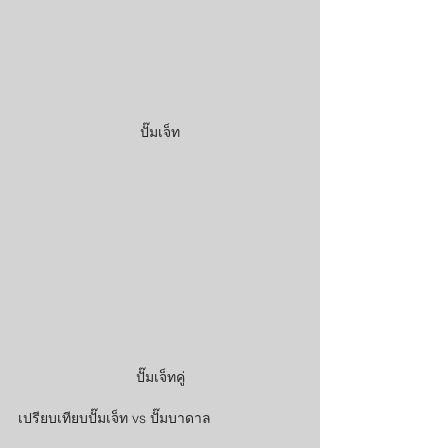
ปั๊มเจ็ท
ปั๊มเจ็ทคู่
เปรียบเทียบปั๊มเจ็ท vs ปั๊มบาดาล