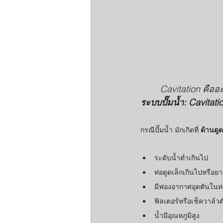
Cavitation คืออ
ระบบปั๊มน้ำ: Cavitatio
กรณีปั๊มน้ำ มักเกิดที่ 
ด้านดูด
ระดับน้ำต่ำเกินไป
ท่อดูดเล็กเกินไปหรือย
มีฟองอากาศอุดตันในท
ฟิลเตอร์หรือเช็ควาล์วต
น้ำมีอุณหภูมิสูง