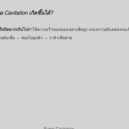
 Cavitation เกิดขึ้นได้?
หรือปิดมากเกินไป
ทำให้ความเร็วของของเหลวเพิ่มสูง และความดันลดลงจนเกิด
ดันเพิ่ม → ฟองไอยุบตัว → วาล์วเสียหาย
Pump Cavitation