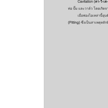
Cavitation (คา-วิ-เต-
ท่อ ปั๊ม และวาล์ว โดยเกิดจ
	เมื่อฟองไอเหล่านี้
(Pitting)
 ซึ่งเป็นสาเหตุหลัก