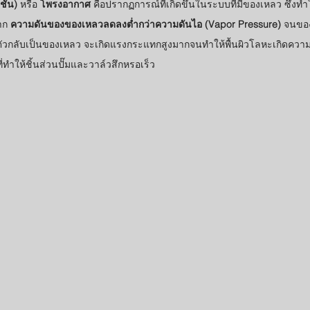
ชั่น)
 หรือ 
โพรงอากาศ
 คือปรากฏการณ์ที่เกิดขึ้นในระบบที่มีของเหลว ซึ่ง
าก 
ความดันของของเหลวลดลงต่ำกว่าความดันไอ (Vapor Pressure)
 จนของ
ยุบตัวกลับเป็นของเหลว จะเกิดแรงกระแทกสูงมากจนทำให้พื้นผิวโลหะเกิดคว
ที่ทำให้ชิ้นส่วนปั๊มและวาล์วสึกหรอเร็ว