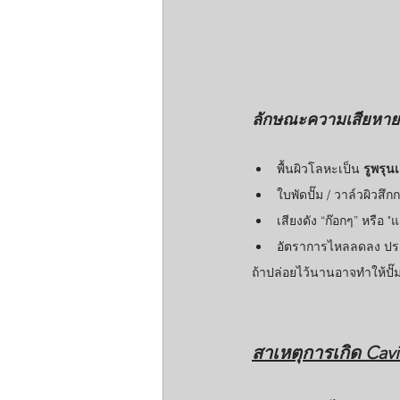
ลักษณะความเสียหายจ
พื้นผิวโลหะเป็น 
รูพรุน
ใบพัดปั๊ม / วาล์วผิวสึก
เสียงดัง “ก๊อกๆ” หรือ "
อัตราการไหลลดลง ประ
ถ้าปล่อยไว้นานอาจทำให้ปั๊ม
สาเหตุการเกิด Cavi