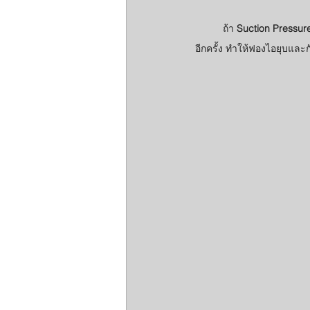
	ถ้า 
Suction Pressur
อีกครั้ง ทำให้ฟองไอยุบและก