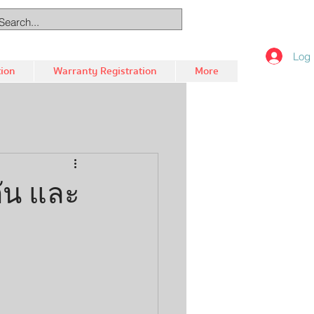
Log 
tion
Warranty Registration
More
กัน และ