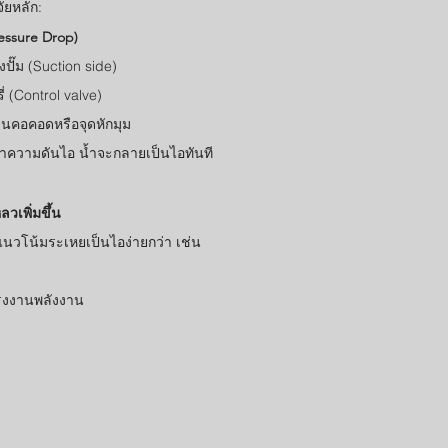
จัยหลัก:
essure Drop)
ปั๊ม (Suction side)
่ (Control valve)
านคอคอดหรือจุดหักมุม
ว่าความดันไอ น้ำจะกลายเป็นไอทันที
วเพิ่มขึ้น
ีแนวโน้มระเหยเป็นไอง่ายกว่า เช่น
รงงานพลังงาน