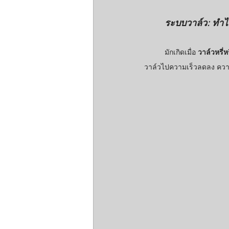
ระบบวาล์ว: ทำไม
	มักเกิดเมื่อ 
วาล์วหรี่
วาล์วไปความเร็วลดลง ความ