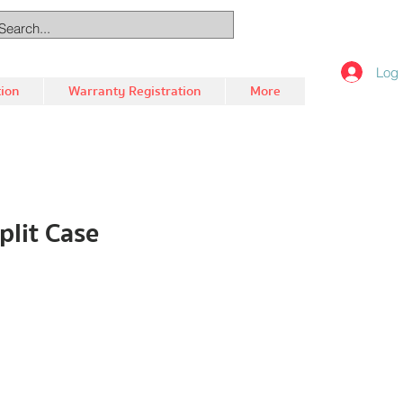
Log 
tion
Warranty Registration
More
plit Case